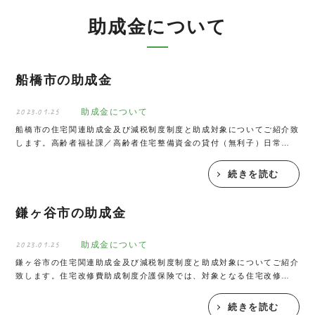
助成金について
船橋市の助成金
2023.01.25
助成金について
船橋市の住宅関連助成金及び減税制度制度と助成対象についてご紹介致
します。高齢者福祉課／高齢者住宅整備資金の貸付（無利子）日常生活
で介護を必要とする65歳以上の方と同居、または同居しようとするた
めに、今の住宅に不便を感じているご家族に、住宅の...
続きを読む
鎌ヶ谷市の助成金
2023.01.25
助成金について
鎌ヶ谷市の住宅関連助成金及び減税制度制度と助成対象についてご紹介
致します。住宅改修費助成制度介護保険では、対象となる住宅改修（手
すりの取り付け、段差の解消など）を介護保険の認定を受けた方が行っ
た場合に、改修費用の9割（最高18万円まで）を保...
続きを読む